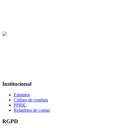
R. das Pedreiras 470,
2495-650 Fátima
geral@crif.pt
249 530 150
Institucional
Estatutos
Código de conduta
PPRIC
Relatórios de contas
RGPD