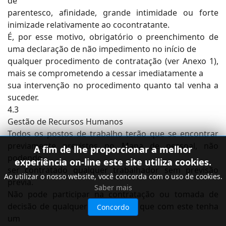
de
parentesco, afinidade, grande intimidade ou forte
inimizade relativamente ao cocontratante.
É, por esse motivo, obrigatório o preenchimento de
uma declaração de não impedimento no início de
qualquer procedimento de contratação (ver Anexo 1),
mais se comprometendo a cessar imediatamente a
sua intervenção no procedimento quanto tal venha a
suceder.
4.3
Gestão de Recursos Humanos
Todos os postos de trabalho terão que se encontrar
previamente previstos no Mapa de pessoal, não
A fim de lhe proporcionar a melhor
podendo
experiência on-line este site utiliza cookies.
ser contratado qualquer trabalhador sem previsão
Ao utilizar o nosso website, você concorda com o uso de cookies.
previa.
Saber mais
Não pode participar na contratação ou tomada de
decisão de qualquer trabalhador que com este tenha
Concordo
um