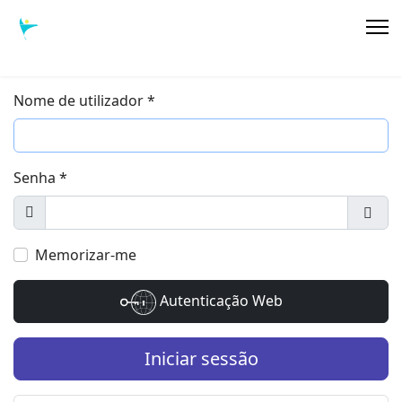
Nome de utilizador
*
Senha
*
Exibir
Most
Memorizar-me
Autenticação Web
Iniciar sessão