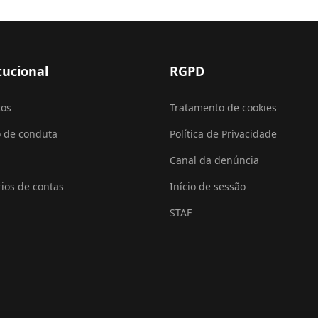
tucional
RGPD
tos
Tratamento de cookies
 de conduta
Política de Privacidade
Canal da denúncia
rios de contas
Início de sessão
STAF