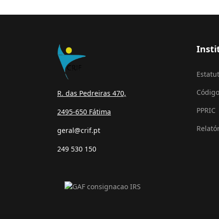
Insti
Estatu
Código
R. das Pedreiras 470,
PPRIC
2495-650 Fátima
Relató
geral@crif.pt
249 530 150