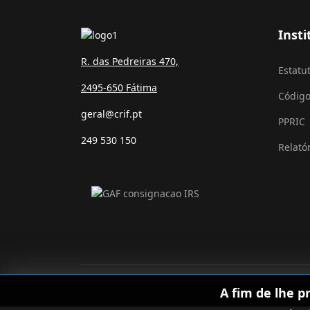
Insti
R. das Pedreiras 470,
Estatu
2495-650 Fátima
Código
geral@crif.pt
PPRIC
249 530 150
Relató
A fim de lhe p